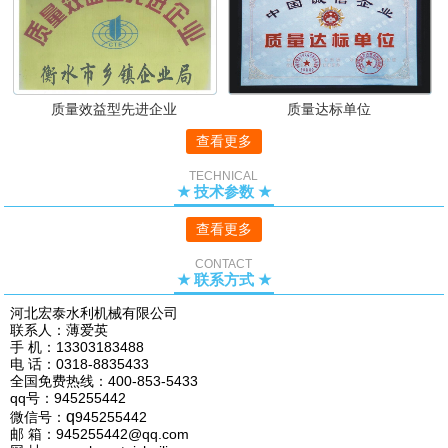
质量效益型先进企业
质量达标单位
查看更多
TECHNICAL
★ 技术参数 ★
查看更多
CONTACT
★ 联系方式 ★
河北宏泰水利机械有限公司
联系人：薄爱英
手 机：13303183488
电 话：0318-8835433
全国免费热线：400-853-5433
qq号：945255442
q
微信号：
945255442
邮 箱：945255442@qq.com