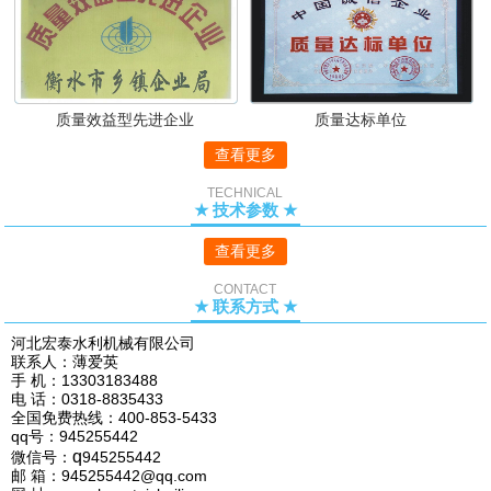
质量效益型先进企业
质量达标单位
查看更多
TECHNICAL
★ 技术参数 ★
查看更多
CONTACT
★ 联系方式 ★
河北宏泰水利机械有限公司
联系人：薄爱英
手 机：13303183488
电 话：0318-8835433
全国免费热线：400-853-5433
qq号：945255442
q
微信号：
945255442
邮 箱：945255442@qq.com