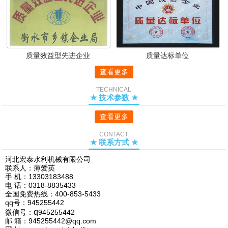
质量效益型先进企业
质量达标单位
查看更多
TECHNICAL
★ 技术参数 ★
查看更多
CONTACT
★ 联系方式 ★
河北宏泰水利机械有限公司
联系人：薄爱英
手 机：13303183488
电 话：0318-8835433
全国免费热线：400-853-5433
qq号：945255442
q
微信号：
945255442
邮 箱：945255442@qq.com